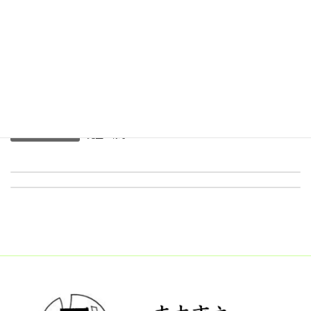
６月１２日（金）、今年度最初の大縄跳びアスリートタイムがあ
りました。回数更新を目指しながら、チームワークを育んだり、
リズムやタイミングを身につけたり、体力向上をしたりしていって
もらいたいです。
Post Views:
78
児童の様子
カテゴリー
６月９日（火）音楽集会(COSMOS)
6月１６日（火）全校朝会 校長先生のお話
2026年6月9日
2026年6月19日