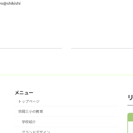
o@shikishi
10/2(木)足育 結果説明会
2025年10月7日
メニュー
トップページ
宗岡三小の教育
学校紹介
グランドデザイン