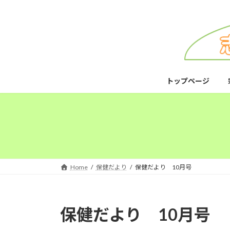
コ
ナ
ン
ビ
テ
ゲ
ン
ー
ツ
シ
へ
ョ
ス
ン
トップページ
キ
に
ッ
移
プ
動
Home
保健だより
保健だより 10月号
保健だより 10月号