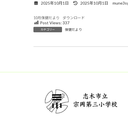
最
2025年10月1日
2025年10月1日
mune3sy
終
更
10月保健だより
ダウンロード
新
Post Views:
337
日
保健だより
カテゴリー
時
:
日々の授業を大切に
2025年10月1日