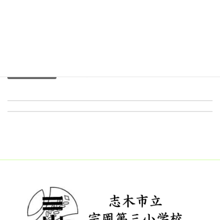
の中６０名の卒業生が卒業証書を受け取り、見事な歌声を披露す
る素敵な式になりました。天候にも恵まれ、式の後には花のアー
チをくぐって下校していきました。卒業生のみなさんの今後の活
躍を期待しています。
Post Views:
204
児童の様子
カテゴリー
学校だより ３月号
修了式
2026年3月2日
2026年3月26日