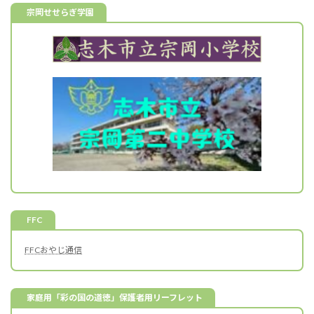
宗岡せせらぎ学園
FFC
FFCおやじ通信
家庭用「彩の国の道徳」保護者用リーフレット