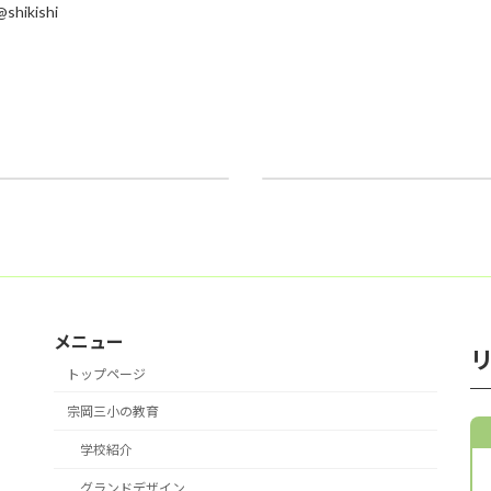
shikishi
７月７日音楽集会
2026年7月7日
メニュー
トップページ
宗岡三小の教育
学校紹介
グランドデザイン