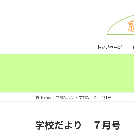
コ
ナ
ン
ビ
テ
ゲ
ン
ー
ツ
シ
へ
ョ
ス
ン
トップページ
キ
に
ッ
移
プ
動
Home
学校だより
学校だより ７月号
学校だより ７月号