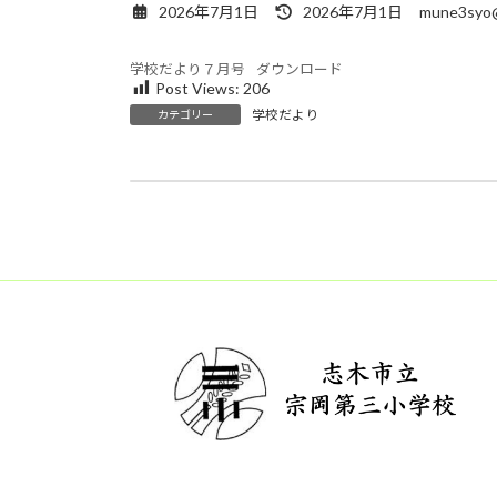
最
2026年7月1日
2026年7月1日
mune3syo@
終
更
学校だより７月号
ダウンロード
新
Post Views:
206
日
学校だより
カテゴリー
時
:
給食だより ７月号
2026年7月1日