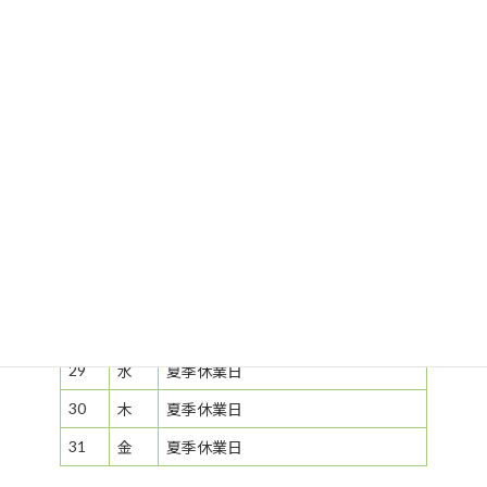
22
水
個人面談❷
夏季休業日
23
木
個人面談❸
夏季休業日
24
金
個人面談❹
25
土
26
日
FFC 流しソーメン
夏季休業日
27
月
個人面談❺
夏季休業日
28
火
個人面談❻
29
水
夏季休業日
30
木
夏季休業日
31
金
夏季休業日