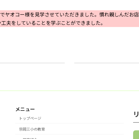
環でヤオコー様を見学させていただきました。慣れ親しんだお
や工夫をしていることを学ぶことができました。
体験
音楽集会（２年生発表）
2025年9月30日
メニュー
トップページ
宗岡三小の教育