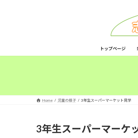
コ
ナ
ン
ビ
テ
ゲ
ン
ー
ツ
シ
へ
ョ
ス
ン
トップページ
キ
に
ッ
移
プ
動
Home
児童の様子
3年生スーパーマーケット見学
3年生スーパーマーケ