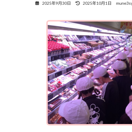
最
2025年9月30日
2025年10月1日
mune3sy
終
更
新
日
時
: