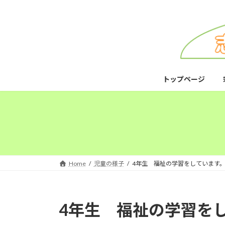
コ
ナ
ン
ビ
テ
ゲ
ン
ー
ツ
シ
へ
ョ
ス
ン
トップページ
キ
に
ッ
移
プ
動
Home
児童の様子
4年生 福祉の学習をしています
4年生 福祉の学習を