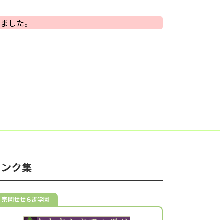
れました。
リンク集
宗岡せせらぎ学園