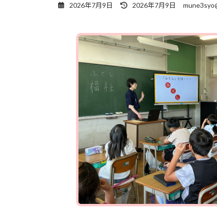
最
2026年7月9日
2026年7月9日
mune3syo@
終
更
新
日
時
: